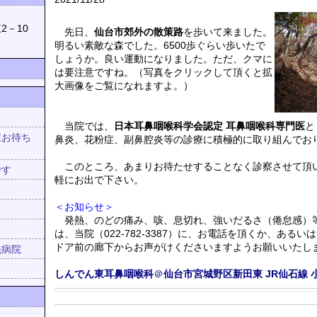
039
2－10
先日、
仙台市郊外の散策路
を歩いて来ました。
明るい素敵な森でした。6500歩ぐらい歩いたで
しょうか。良い運動になりました。ただ、クマに
は要注意ですね。（写真をクリックして頂くと拡
大画像をご覧になれますよ。）
当院では、
日本耳鼻咽喉科学会認定 耳鼻咽喉科専門医
と
在お待ち
鼻炎、花粉症、副鼻腔炎等の診療に積極的に取り組んでお
！
このところ、あまりお待たせすることなく診察させて頂
です
軽にお出で下さい。
＜お知らせ＞
発熱、のどの痛み、咳、息切れ、強いだるさ（倦怠感）
は、当院（022-782-3387）に、お電話を頂くか、あるい
ドア前の廊下からお声がけくださいますようお願いいたし
先病院
しんでん東耳鼻咽喉科
＠
仙台市宮城野区新田東
JR仙石線