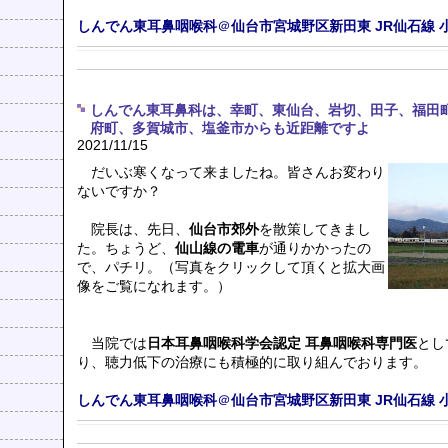
しんでん東耳鼻咽喉科
＠
仙台市宮城野区新田東
JR仙石線
しんでん東耳鼻科は、幸町、東仙台、岩切、田子、福田
府町、多賀城市、塩釜市からも近距離ですよ
2021/11/15
だいぶ寒くなって来ましたね。皆さんお変わり
ないですか？
院長は、先日、
仙台市郊外
を散策してきまし
た。ちょうど、
仙山線の電車
が通りかかったの
で、パチリ。（写真をクリックして頂くと拡大画
像をご覧になれます。）
当院では
日本耳鼻咽喉科学会認定 耳鼻咽喉科専門医
とし
り、聴力低下の治療にも積極的に取り組んでおります。
しんでん東耳鼻咽喉科
＠
仙台市宮城野区新田東
JR仙石線