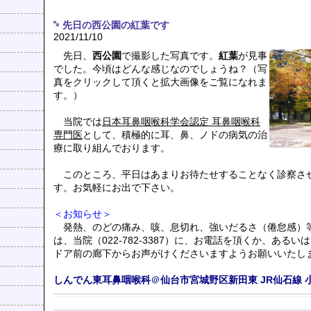
先日の西公園の紅葉です
2021/11/10
先日、
西公園
で撮影した写真です。
紅葉
が見事
でした。今頃はどんな感じなのでしょうね？（写
真をクリックして頂くと拡大画像をご覧になれま
す。）
当院では
日本耳鼻咽喉科学会認定 耳鼻咽喉科
専門医
として、積極的に耳、鼻、ノドの病気の治
療に取り組んでおります。
このところ、平日はあまりお待たせすることなく診察さ
す。お気軽にお出で下さい。
＜お知らせ＞
発熱、のどの痛み、咳、息切れ、強いだるさ（倦怠感）
は、当院（022-782-3387）に、お電話を頂くか、あるい
ドア前の廊下からお声がけくださいますようお願いいたし
しんでん東耳鼻咽喉科
＠
仙台市宮城野区新田東
JR仙石線