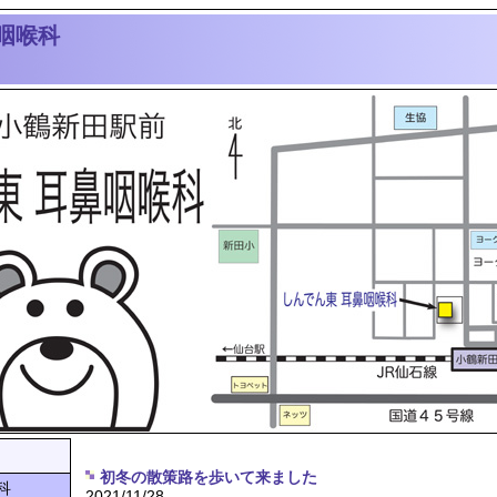
咽喉科
初冬の散策路を歩いて来ました
科
2021/11/28