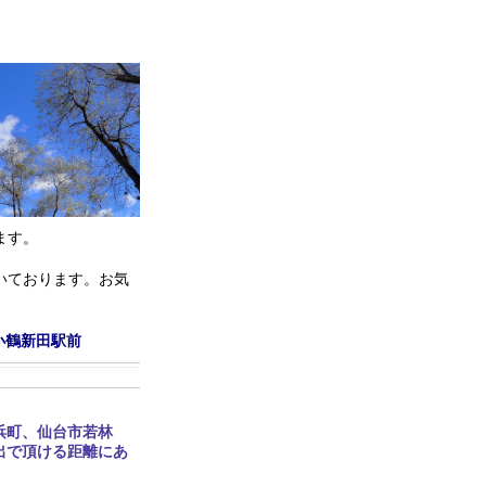
ます。
いております。お気
小鶴新田駅前
浜町、仙台市若林
出で頂ける距離にあ