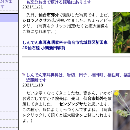
充分お出
も充分お出で頂ける距離にあります
ます
2021/11/21
先日、
仙台市郊外
で撮影した写真です。まだ、
シロツメクサ
の花が咲いてました。ちょっとビッ
クリ。（写真をクリック指定tだくと拡大画像を
ご覧になれます。）
しんでん東耳鼻咽喉科
＠
仙台市宮城野区新田東
JR仙石線
小鶴新田駅前
しんでん東耳鼻科は、岩切、田子、福田町、福住町、福
近距離です
2021/11/18
だいぶ寒くなってきましたね。皆さん、いかが
お過ごしですか？院長は、先日、
仙台市郊外
を散
策してきました。
コセンダングサ
だと思います。
この種が、服によくくっつくんですよね。（写真
をクリックして頂くと拡大画像をご覧になれます
よ。）