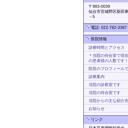
〒983-0
仙台市宮城野区新田東
－5
電話: 022-782-3387
医院情報
診療時間とアクセス
＊当院の待合室で現
の患者様の人数です
院長のプロフィール
診療案内
当院の診察室です
当院の待合室です
当院からの主な紹介
お知らせ
リンク