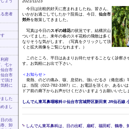
でしょう
2021/11/23
今日は比較的好天に恵まれましたね。皆さん、
いかがお過ごしでしたか？院長は、今日、
仙台市
れる患者
郊外
を散策してきました。
写真は今日の
スギの雄花
の状況です。結構沢山
です
ついてました。来年の春のスギ花粉の飛散は多く
なりそうな気がします。（写真をクリックして頂
くと拡大画像をご覧になれます。）
このところ、平日はあまりお待たせすることなく診察さ
、利府
す。お気軽にお出で下さい。
市、七ヶ
、仙台市
＜お知らせ＞
、仙台市
発熱、のどの痛み、咳、息切れ、強いだるさ（倦怠感）
出で頂け
は、当院（022-782-3387）に、お電話を頂くか、あるい
お気軽に
ドア前の廊下からお声がけくださいますようお願いいたし
でました
しんでん東耳鼻咽喉科
＠
仙台市宮城野区新田東
JR仙石線
始めまし
、日の出
鶴巻、卸
しんでん東耳鼻科は、日の出町、扇町、福田町、鶴巻、