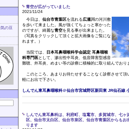
青空が広がっていました
2021/11/24
今日は、
仙台市青葉区
を流れる
広瀬川
の河川敷
を歩いて来ました。風が強くてちょっと寒かった
病気の豆
のですが、綺麗な
青空
を見る事が出来ました。
（写真をクリックして頂くと拡大画像をご覧にな
れます。）
当院では、
日本耳鼻咽喉科学会認定 耳鼻咽喉
科専門医
として、滲出性中耳炎、低音障害型感音
難聴、外耳炎、めまい等の診療に積極的に取り組んでおり
このところ、あまりお待たせすることなく診察させて頂
軽にお出で下さい。
しんでん東耳鼻咽喉科
＠
仙台市宮城野区新田東
JR仙石線
しんでん東耳鼻科は、利府町、塩竃市、多賀城市、七ヶ
区、仙台市太白区、仙台市泉区、仙台市青葉区からもお
ります