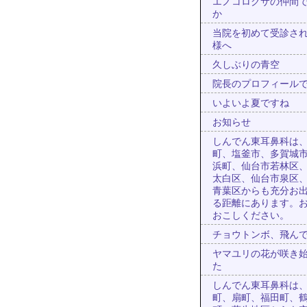
エノコログサの仲間
か
当院を初めて受診さ
様へ
久しぶりの青空
院長のプロフィール
いよいよ夏ですね
お知らせ
しんでん東耳鼻科は
町、塩釜市、多賀城
浜町、仙台市若林区
太白区、仙台市泉区
青葉区からも充分お
る距離にあります。
おこしください。
チョウトンボ、飛ん
ヤマユリの花が咲き
た
しんでん東耳鼻科は
町、扇町、福田町、