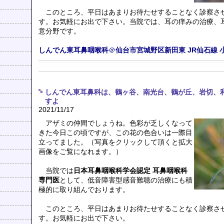
このところ、平日はあまりお待たせすることなく診察さ
す。お気軽にお出で下さい。当院では、耳の痒みの治療、
意分野です。
しんでん東耳鼻咽喉科
＠
仙台市宮城野区新田東
JR仙石線
しんでん東耳鼻科は、鶴ヶ谷、南光台、鶴が丘、岩切、
すよ
2021/11/17
アザミの仲間でしょうね。色彩が乏しくなって
きた今日この頃ですが、この花の色合いは一際目
立ってました。（写真をクリックして頂くと拡大
画像をご覧になれます。）
当院では
日本耳鼻咽喉科学会認定 耳鼻咽喉科
専門医
として、低音障害型感音難聴の治療にも積
極的に取り組んでおります。
このところ、平日はあまりお待たせすることなく診察さ
す。お気軽にお出で下さい。