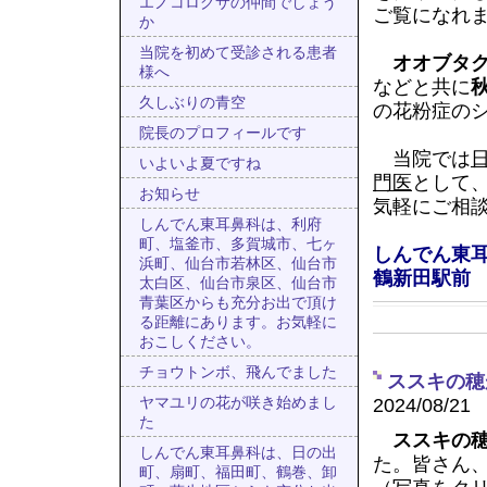
エノコログサの仲間でしょう
ご覧になれ
か
当院を初めて受診される患者
オオブタ
様へ
などと共に
久しぶりの青空
の花粉症の
院長のプロフィールです
当院では
いよいよ夏ですね
門医
として
お知らせ
気軽にご相
しんでん東耳鼻科は、利府
町、塩釜市、多賀城市、七ヶ
しんでん東耳
浜町、仙台市若林区、仙台市
鶴新田駅前
太白区、仙台市泉区、仙台市
青葉区からも充分お出で頂け
る距離にあります。お気軽に
おこしください。
チョウトンボ、飛んでました
ススキの穂
2024/08/21
ヤマユリの花が咲き始めまし
た
ススキの
しんでん東耳鼻科は、日の出
た。皆さん
町、扇町、福田町、鶴巻、卸