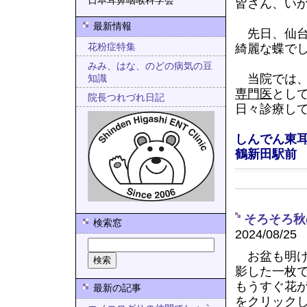
日本耳鼻咽喉科学会
皆さん、い
最新情報
先日、仙台
花粉症特集
綺麗な蝶で
みみ、はな、のどの病気の豆
当院では
知識
専門医
とし
院長つれづれ日記
日々診療し
しんでん東耳
鶴新田駅前
そろそろ秋
検索窓
2024/08/25
お盆も明け
影した一枚
もうすぐ花
最新の記事
をクリック