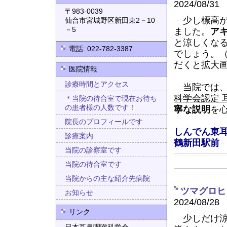
2024/08/31
〒983-0039
少し標高が
仙台市宮城野区新田東2－10
－5
ました。
ア
と涼しくな
電話: 022-782-3387
でしょう。
だくと拡大
医院情報
診療時間とアクセス
当院では
科学会認定 
＊当院の待合室で現在お待ち
の患者様の人数です！
寧な説明
を
院長のプロフィールです
しんでん東耳
診療案内
鶴新田駅前
当院の診察室です
当院の待合室です
当院からの主な紹介先病院
ツマグロヒ
お知らせ
2024/08/28
リンク
少しだけ涼