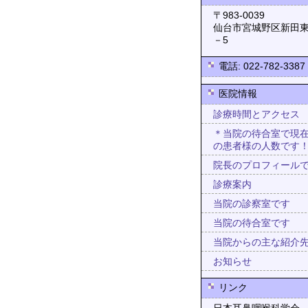
〒983-0
仙台市宮城野区新田東
－5
電話: 022-782-3387
医院情報
診療時間とアクセス
＊当院の待合室で現
の患者様の人数です
院長のプロフィール
診療案内
当院の診察室です
当院の待合室です
当院からの主な紹介
お知らせ
リンク