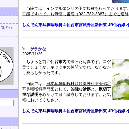
当院では、インフルエンザの予防接種を行っております
可能ですので。お気軽に当院（022-782-3387）までご連
しんでん東耳鼻咽喉科
＠
仙台市宮城野区新田東
JR仙石線
病気の豆
コゲラかな
2025/11/26
ちょっと前に
仙台市内
で撮った写真です。
コゲ
ラ
でしょうか。キツツキの仲間ですね。なかなか
可愛らしかったです。
当院では、
日本耳鼻咽喉科頭頸部外科学会認定
耳鼻咽喉科専門医
として、
的確な診察
と、
親切丁
寧な説明
を心がけて日々診療しております。お気
軽においでください。
しんでん東耳鼻咽喉科
＠
仙台市宮城野区新田東
JR仙石線