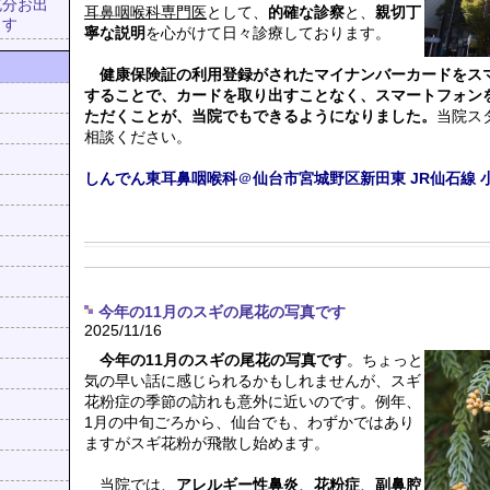
充分お出
耳鼻咽喉科専門医
として、
的確な診察
と、
親切丁
ます
寧な説明
を心がけて日々診療しております。
健康保険証の利用登録がされたマイナンバーカードをス
することで、カードを取り出すことなく、スマートフォン
ただくことが、当院でもできるようになりました。
当院ス
相談ください。
しんでん東耳鼻咽喉科
＠
仙台市宮城野区新田東
JR仙石線
今年の11月のスギの尾花の写真です
2025/11/16
今年の11月のスギの尾花の写真です
。ちょっと
気の早い話に感じられるかもしれませんが、スギ
花粉症の季節の訪れも意外に近いのです。例年、
1月の中旬ごろから、仙台でも、わずかではあり
ますがスギ花粉が飛散し始めます。
当院では、
アレルギー性鼻炎
、
花粉症
、
副鼻腔