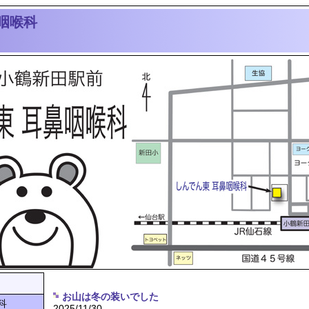
咽喉科
お山は冬の装いでした
科
2025/11/30