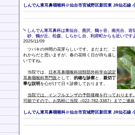
しんでん東耳鼻咽喉科
＠
仙台市宮城野区新田東
JR仙石線
しんでん東耳鼻科は東仙台、燕沢、鶴ヶ谷、南光台、岩
砂、鶴が丘、松森、しらかし台、利府町からも近いです
2025/11/09
ツバキの仲間の花芽らしいです。まだまだ、こ
れからだと思いますが、春の花咲く日が待ち遠し
いですね。
当院では、
日本耳鼻咽喉科頭頸部外科学会認定
耳鼻咽喉科専門医
として、
的確な診察
と、
親切丁
寧な説明
を心がけて日々診療しております。
当院では、インフルエンザの予防接種を行っております
可能ですので。お気軽に当院（022-782-3387）までご連
しんでん東耳鼻咽喉科
＠
仙台市宮城野区新田東
JR仙石線