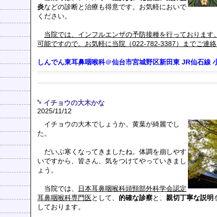
炎
などの診断と治療も得意です。お気軽においで
ください。
当院では、インフルエンザの予防接種を行っております
可能ですので。お気軽に当院（022-782-3387）までご連
しんでん東耳鼻咽喉科
＠
仙台市宮城野区新田東
JR仙石線
イチョウの大木かな
2025/11/12
イチョウの大木でしょうか。黄葉が綺麗でし
た。
だいぶ寒くなってきましたね。体調を崩しやす
いですから、皆さん、気をつけてやっていきまし
ょう。
当院では、
日本耳鼻咽喉科頭頸部外科学会認定
耳鼻咽喉科専門医
として、
的確な診察
と、
親切丁寧な説明
しております。