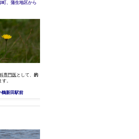
卸町、蒲生地区から
科専門医
として、
的
ます。
小鶴新田駅前