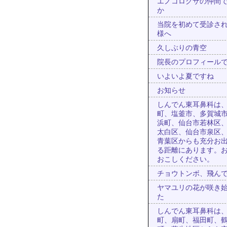
エノコログサの仲間
か
当院を初めて受診さ
様へ
久しぶりの青空
院長のプロフィール
いよいよ夏ですね
お知らせ
しんでん東耳鼻科は
町、塩釜市、多賀城
浜町、仙台市若林区
太白区、仙台市泉区
青葉区からも充分お
る距離にあります。
おこしください。
チョウトンボ、飛ん
ヤマユリの花が咲き
た
しんでん東耳鼻科は
町、扇町、福田町、