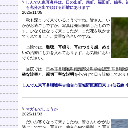
しんでん東耳鼻科は、日の出町、扇町、福田町、鶴巻、
も充分お出で頂ける距離にあります
2025/11/05
秋も深まって来ているようですね。皆さん、い
かがお過ごしですか。写真は先日撮影したもので
す。少なくはなって来ましたが、まだ花を咲かせ
てくれてました。貴重な色合いですね。
当院では、
難聴
、
耳鳴り
、
耳のつまり感
、
めま
い
の治療にも力を入れております。お気軽におい
でください。
当院では、
日本耳鼻咽喉科頭頸部外科学会認定 耳鼻咽喉
確な診察
と、
親切丁寧な説明
を心がけて日々診療しており
しんでん東耳鼻咽喉科
＠
仙台市宮城野区新田東
JR仙石線
マガモでしょうか
2025/11/03
だいぶ寒くなって来ましたね。皆さんいかがお
過ごしですか。写真は、仙台市内で撮影した写真