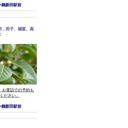
小鶴新田駅前
切，田子、福室、高
よ
。お電話での予約も
絡ください。
小鶴新田駅前