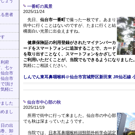
でしょう
一番町の風景
2025/11/24
れる患者
先日、
仙台市一番町
で撮った一枚です。あまり
街中に行くことはないのですが、たまに行くと結
構面白い光景に出会えますね。
です
健康保険証の利用登録がされたマイナンバーカ
ードをスマートフォンに追加することで、カード
を取り出すことなく、スマートフォンをかざして
ご利用いただくことが、当院でもできるようになりました
、利府
気軽にご相談ください。
市、七ヶ
、仙台市
しんでん東耳鼻咽喉科
＠
仙台市宮城野区新田東
JR仙石線
、仙台市
出で頂け
お気軽に
仙台市中心部の秋
でました
2025/11/19
始めまし
所用で街中に行って来ました。仙台市の中心部
でも秋は深まっていたようです。
、日の出
鶴巻、卸
当院では、
日本耳鼻咽喉科頭頸部外科学会認定