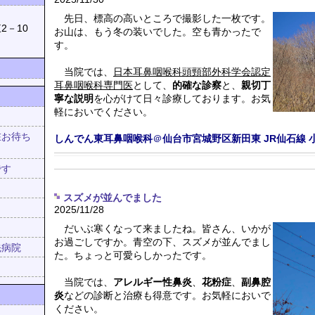
039
先日、標高の高いところで撮影した一枚です。
2－10
お山は、もう冬の装いでした。空も青かったで
す。
当院では、
日本耳鼻咽喉科頭頸部外科学会認定
耳鼻咽喉科専門医
として、
的確な診察
と、
親切丁
寧な説明
を心がけて日々診療しております。お気
軽においでください。
在お待ち
しんでん東耳鼻咽喉科
＠
仙台市宮城野区新田東
JR仙石線
！
です
スズメが並んでました
2025/11/28
だいぶ寒くなって来ましたね。皆さん、いかが
お過ごしですか。青空の下、スズメが並んでまし
先病院
た。ちょっと可愛らしかったです。
当院では、
アレルギー性鼻炎
、
花粉症
、
副鼻腔
炎
などの診断と治療も得意です。お気軽においで
ください。