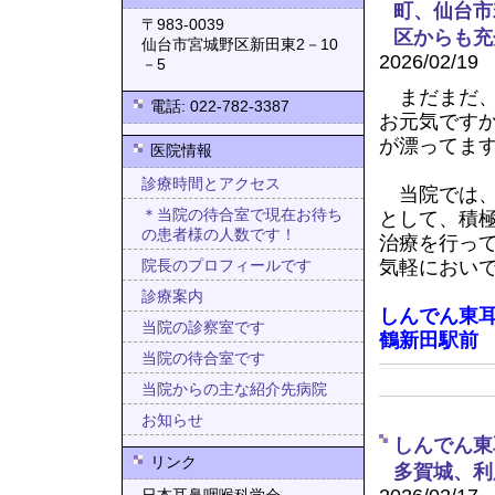
町、仙台市
〒983-0039
区からも充
仙台市宮城野区新田東2－10
2026/02/19
－5
まだまだ、
電話: 022-782-3387
お元気です
が漂ってま
医院情報
診療時間とアクセス
当院では、
＊当院の待合室で現在お待ち
として、積
の患者様の人数です！
治療を行っ
気軽におい
院長のプロフィールです
診療案内
しんでん東
当院の診察室です
鶴新田駅前
当院の待合室です
当院からの主な紹介先病院
お知らせ
しんでん東
リンク
多賀城、利