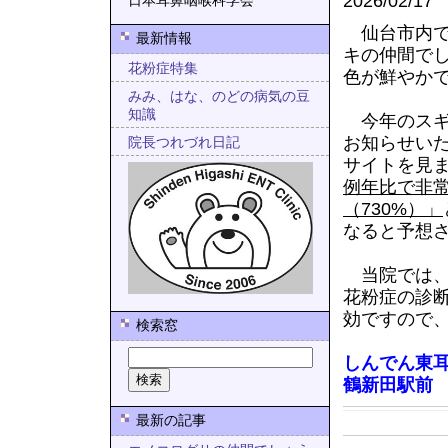
2026/02/17
日本耳鼻咽喉科学会
仙台市内で
最新情報
キの仲間で
花粉症特集
色が鮮やか
みみ、はな、のどの病気の豆
知識
今年のスギ
お知らせい
院長つれづれ日記
サイトを見
例年比で非常
（730%）」
なると予想
当院では、
花粉症の診
効ですので
検索窓
しんでん東
鶴新田駅前
最新の記事