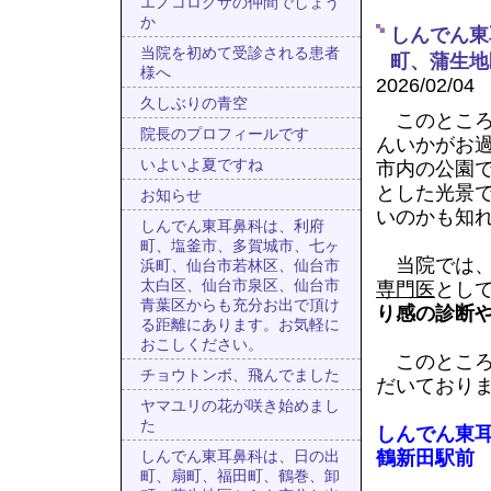
エノコログサの仲間でしょう
か
しんでん東
当院を初めて受診される患者
町、蒲生地
様へ
2026/02/04
久しぶりの青空
このところ
院長のプロフィールです
んいかがお
いよいよ夏ですね
市内の公園
とした光景
お知らせ
いのかも知
しんでん東耳鼻科は、利府
町、塩釜市、多賀城市、七ヶ
当院では
浜町、仙台市若林区、仙台市
太白区、仙台市泉区、仙台市
専門医
とし
青葉区からも充分お出で頂け
り感の診断
る距離にあります。お気軽に
おこしください。
このところ
チョウトンボ、飛んでました
だいており
ヤマユリの花が咲き始めまし
た
しんでん東
鶴新田駅前
しんでん東耳鼻科は、日の出
町、扇町、福田町、鶴巻、卸