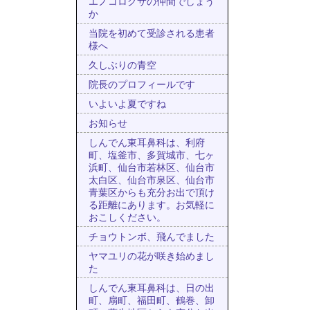
エノコログサの仲間でしょう
か
当院を初めて受診される患者
様へ
久しぶりの青空
院長のプロフィールです
いよいよ夏ですね
お知らせ
しんでん東耳鼻科は、利府
町、塩釜市、多賀城市、七ヶ
浜町、仙台市若林区、仙台市
太白区、仙台市泉区、仙台市
青葉区からも充分お出で頂け
る距離にあります。お気軽に
おこしください。
チョウトンボ、飛んでました
ヤマユリの花が咲き始めまし
た
しんでん東耳鼻科は、日の出
町、扇町、福田町、鶴巻、卸