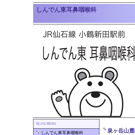
しんでん東耳鼻咽喉科
泉ヶ岳山麓
しんでん東耳鼻咽喉科