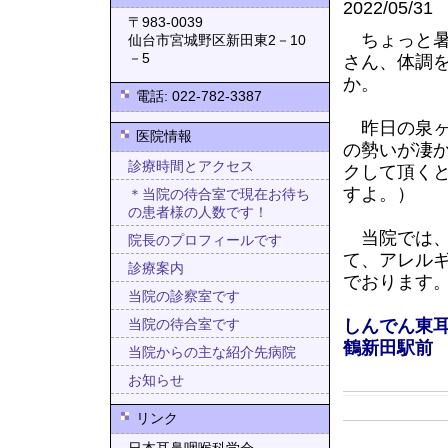
2022/05/31
〒983-0039
ちょっと暑
仙台市宮城野区新田東2－10
－5
さん、体調
か。
電話: 022-782-3387
昨日の泉ヶ
医院情報
の勢いが凄
診療時間とアクセス
クして頂く
すよ。）
＊当院の待合室で現在お待ち
の患者様の人数です！
当院では
院長のプロフィールです
て、アレル
診療案内
でおります
当院の診察室です
しんでん東
当院の待合室です
鶴新田駅前
当院からの主な紹介先病院
お知らせ
リンク