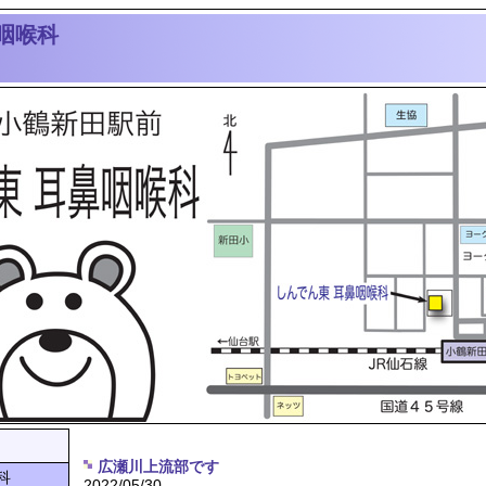
咽喉科
広瀬川上流部です
科
2022/05/30