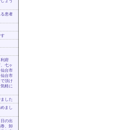
でしょう
れる患者
です
、利府
市、七ヶ
、仙台市
、仙台市
出で頂け
お気軽に
でました
始めまし
、日の出
鶴巻、卸