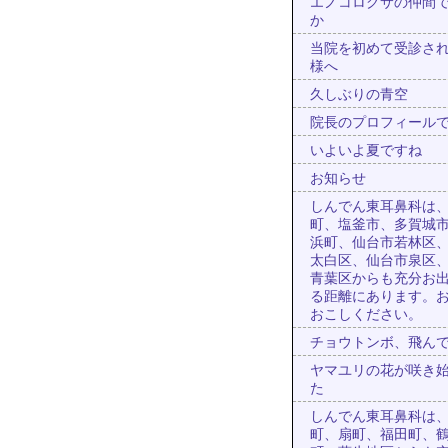
エノコログサの仲間
か
当院を初めて受診さ
様へ
久しぶりの青空
院長のプロフィール
いよいよ夏ですね
お知らせ
しんでん東耳鼻科は
町、塩釜市、多賀城
浜町、仙台市若林区
太白区、仙台市泉区
青葉区からも充分お
る距離にあります。
おこしください。
チョウトンボ、飛ん
ヤマユリの花が咲き
た
しんでん東耳鼻科は
町、扇町、福田町、