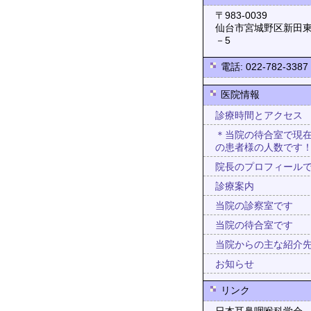
〒983-0
仙台市宮城野区新田東
－5
電話: 022-782-3387
医院情報
診療時間とアクセス
＊当院の待合室で現
の患者様の人数です
院長のプロフィール
診療案内
当院の診察室です
当院の待合室です
当院からの主な紹介
お知らせ
リンク