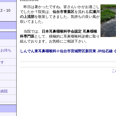
039
昨日は暑かったですね。皆さんいかがお過ごし
2－10
でしたか？院長は、
仙台市青葉区
を流れる
広瀬川
の上流部
を散策してきました。気持ちの良い風が
吹いてました。
当院では、
日本耳鼻咽喉科学会認定 耳鼻咽喉
科専門医
として、積極的に耳鼻咽喉科診療に取り
組んでおります。お気軽にご相談下さい。
在お待ち
しんでん東耳鼻咽喉科
＠
仙台市宮城野区新田東
JR仙石線
！
です
こ
先病院