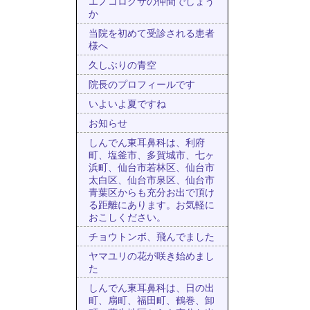
エノコログサの仲間でしょう
か
当院を初めて受診される患者
様へ
久しぶりの青空
院長のプロフィールです
いよいよ夏ですね
お知らせ
しんでん東耳鼻科は、利府
町、塩釜市、多賀城市、七ヶ
浜町、仙台市若林区、仙台市
太白区、仙台市泉区、仙台市
青葉区からも充分お出で頂け
る距離にあります。お気軽に
おこしください。
チョウトンボ、飛んでました
ヤマユリの花が咲き始めまし
た
しんでん東耳鼻科は、日の出
町、扇町、福田町、鶴巻、卸