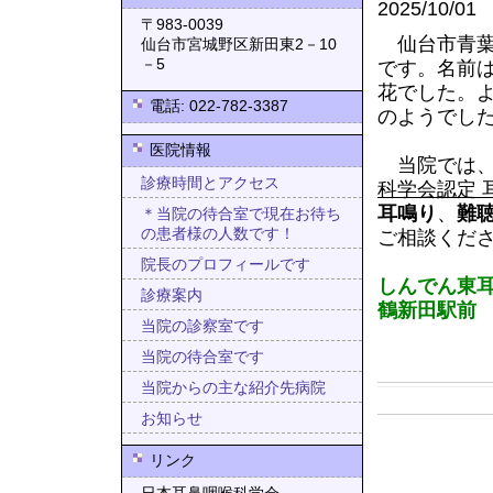
2025/10/01
〒983-0039
仙台市青葉
仙台市宮城野区新田東2－10
－5
です。名前
花でした。
電話: 022-782-3387
のようでし
医院情報
当院では
診療時間とアクセス
科学会認定 
耳鳴り
、
難
＊当院の待合室で現在お待ち
の患者様の人数です！
ご相談くだ
院長のプロフィールです
しんでん東耳
診療案内
鶴新田駅前
当院の診察室です
当院の待合室です
当院からの主な紹介先病院
お知らせ
リンク