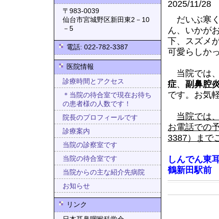
2025/11/28
〒983-0039
だいぶ寒く
仙台市宮城野区新田東2－10
－5
ん、いかが
下、スズメ
電話: 022-782-3387
可愛らしか
医院情報
当院では
診療時間とアクセス
症
、
副鼻腔
です。お気
＊当院の待合室で現在お待ち
の患者様の人数です！
当院では
院長のプロフィールです
お電話での予
診療案内
3387）ま
当院の診察室です
しんでん東
当院の待合室です
鶴新田駅前
当院からの主な紹介先病院
お知らせ
リンク