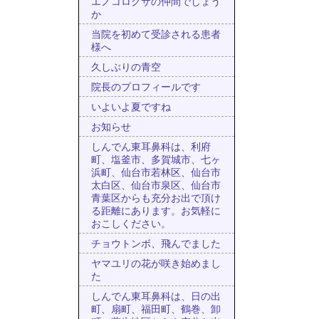
エノコログサの仲間でしょう
か
当院を初めて受診される患者
様へ
久しぶりの青空
院長のプロフィールです
いよいよ夏ですね
お知らせ
しんでん東耳鼻科は、利府
町、塩釜市、多賀城市、七ヶ
浜町、仙台市若林区、仙台市
太白区、仙台市泉区、仙台市
青葉区からも充分お出で頂け
る距離にあります。お気軽に
おこしください。
チョウトンボ、飛んでました
ヤマユリの花が咲き始めまし
た
しんでん東耳鼻科は、日の出
町、扇町、福田町、鶴巻、卸