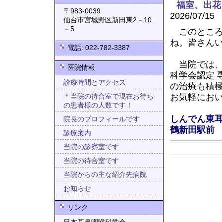
福室、出花
〒983-0039
2026/07/15
仙台市宮城野区新田東2－10
－5
このところ
ね。皆さん
電話: 022-782-3387
当院では
医院情報
科学会認定 
診療時間とアクセス
の治療も積
お気軽にお
＊当院の待合室で現在お待ち
の患者様の人数です！
しんでん東
院長のプロフィールです
鶴新田駅前
診療案内
当院の診察室です
当院の待合室です
当院からの主な紹介先病院
お知らせ
リンク