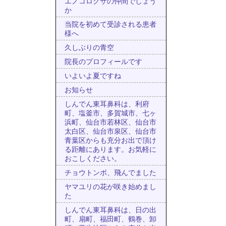
エノコログサの仲間でしょう
か
当院を初めて受診される患者
様へ
久しぶりの青空
院長のプロフィールです
いよいよ夏ですね
お知らせ
しんでん東耳鼻科は、利府
町、塩釜市、多賀城市、七ヶ
浜町、仙台市若林区、仙台市
太白区、仙台市泉区、仙台市
青葉区からも充分お出で頂け
る距離にあります。お気軽に
おこしください。
チョウトンボ、飛んでました
ヤマユリの花が咲き始めまし
た
しんでん東耳鼻科は、日の出
町、扇町、福田町、鶴巻、卸