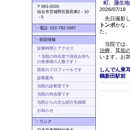
町、蒲生地
〒983-0039
2026/07/18
仙台市宮城野区新田東2－10
－5
先日撮影し
トンボ
かな
電話: 022-782-3387
た。
医院情報
当院では
診療時間とアクセス
治療
、
耳垢
います。お
＊当院の待合室で現在お待ち
の患者様の人数です！
しんでん東
院長のプロフィールです
鶴新田駅前
診療案内
当院の診察室です
当院の待合室です
当院からの主な紹介先病院
お知らせ
リンク