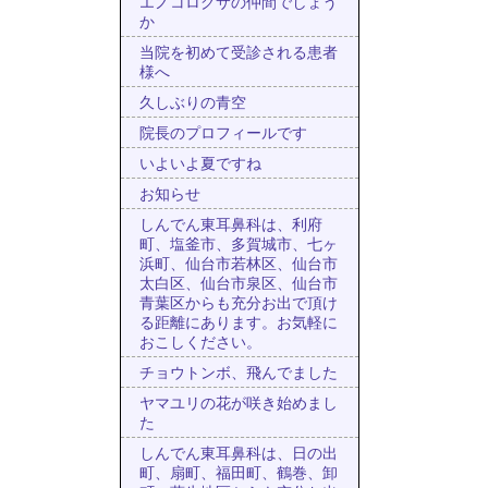
エノコログサの仲間でしょう
か
当院を初めて受診される患者
様へ
久しぶりの青空
院長のプロフィールです
いよいよ夏ですね
お知らせ
しんでん東耳鼻科は、利府
町、塩釜市、多賀城市、七ヶ
浜町、仙台市若林区、仙台市
太白区、仙台市泉区、仙台市
青葉区からも充分お出で頂け
る距離にあります。お気軽に
おこしください。
チョウトンボ、飛んでました
ヤマユリの花が咲き始めまし
た
しんでん東耳鼻科は、日の出
町、扇町、福田町、鶴巻、卸