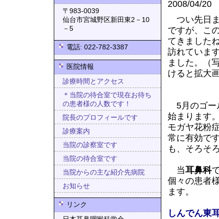
2008/04/20
〒983-0039
つい先日ま
仙台市宮城野区新田東2－10
－5
ですが、こ
てきました
電話: 022-782-3387
訪れていま
ました。（
医院情報
けると拡大
診療時間とアクセス
＊当院の待合室で現在お待ち
の患者様の人数です！
5月のゴー
始まります
院長のプロフィールです
モガヤ花粉
診療案内
常に有効で
当院の診察室です
も、そろそ
当院の待合室です
当
耳鼻科
当院からの主な紹介先病院
個々の患者
お知らせ
ます。
リンク
しんでん東