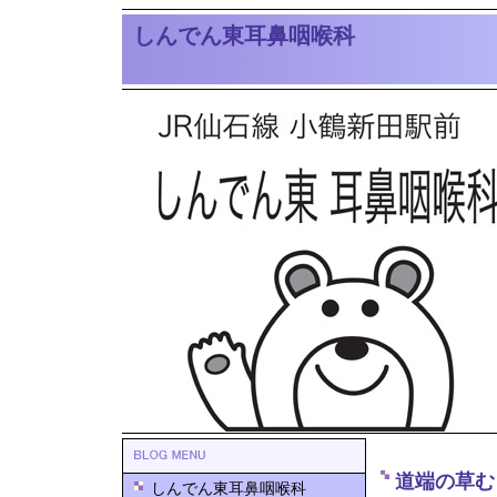
しんでん東耳鼻咽喉科
道端の草む
しんでん東耳鼻咽喉科