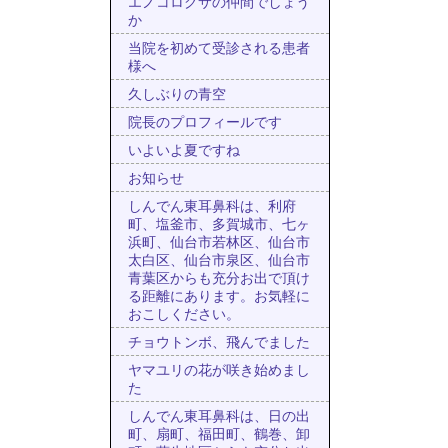
エノコログサの仲間でしょう
か
当院を初めて受診される患者
様へ
久しぶりの青空
院長のプロフィールです
いよいよ夏ですね
お知らせ
しんでん東耳鼻科は、利府
町、塩釜市、多賀城市、七ヶ
浜町、仙台市若林区、仙台市
太白区、仙台市泉区、仙台市
青葉区からも充分お出で頂け
る距離にあります。お気軽に
おこしください。
チョウトンボ、飛んでました
ヤマユリの花が咲き始めまし
た
しんでん東耳鼻科は、日の出
町、扇町、福田町、鶴巻、卸