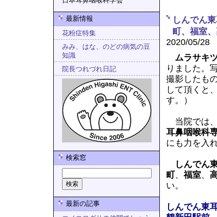
日本耳鼻咽喉科学会
最新情報
しんでん東
町、福室、
花粉症特集
2020/05/28
みみ、はな、のどの病気の豆
知識
ムラサキ
りました。
院長つれづれ日記
撮影したも
して頂くと
す。）
当院では
耳鼻咽喉科
にも力を入
検索窓
しんでん
町
、
福室
、
い。
最新の記事
しんでん東