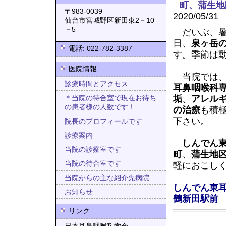
町、蒲生地
〒983-0039
2020/05/31
仙台市宮城野区新田東2－10
－5
だいぶ、暑
日、
泉ヶ岳
電話: 022-782-3387
す。季節は
医院情報
当院では
診療時間とアクセス
耳鼻咽喉科
垢
、
アレル
＊当院の待合室で現在お待ち
の患者様の人数です！
の治療
も積
下さい。
院長のプロフィールです
診療案内
しんでん
当院の診察室です
町
、
蒲生地
当院の待合室です
軽におこし
当院からの主な紹介先病院
しんでん東
お知らせ
鶴新田駅前
リンク