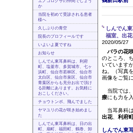
鶴新田駅前
エノコログサの仲間でしょう
か
当院を初めて受診される患者
様へ
しんでん東
久しぶりの青空
福室、出花
院長のプロフィールです
2020/05/27
いよいよ夏ですね
バラの花
お知らせ
のところ、
しんでん東耳鼻科は、利府
いています
町、塩釜市、多賀城市、七ヶ
ね。（写真
浜町、仙台市若林区、仙台市
画像をご覧
太白区、仙台市泉区、仙台市
青葉区からも充分お出で頂け
る距離にあります。お気軽に
当院では
おこしください。
療
にも力を
チョウトンボ、飛んでました
当耳鼻科は
ヤマユリの花が咲き始めまし
た
出花
、
利府
しんでん東耳鼻科は、日の出
町、扇町、福田町、鶴巻、卸
しんでん東