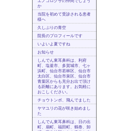
エノコログサの仲間でしょう
か
当院を初めて受診される患者
様へ
久しぶりの青空
院長のプロフィールです
いよいよ夏ですね
お知らせ
しんでん東耳鼻科は、利府
町、塩釜市、多賀城市、七ヶ
浜町、仙台市若林区、仙台市
太白区、仙台市泉区、仙台市
青葉区からも充分お出で頂け
る距離にあります。お気軽に
おこしください。
チョウトンボ、飛んでました
ヤマユリの花が咲き始めまし
た
しんでん東耳鼻科は、日の出
町、扇町、福田町、鶴巻、卸