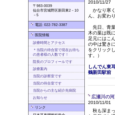
2010/11/27
〒983-0039
かなり寒く
仙台市宮城野区新田東2－10
－5
ん、お変わ
電話: 022-782-3387
先日、青葉
木の葉は既
医院情報
足元にはこ
診療時間とアクセス
の中は驚き
をクリック
＊当院の待合室で現在お待ち
の患者様の人数です！
す。）
院長のプロフィールです
しんでん東
診療案内
鶴新田駅前
当院の診察室です
当院の待合室です
当院からの主な紹介先病院
広瀬川の河
お知らせ
2010/11/01
リンク
秋も深まっ