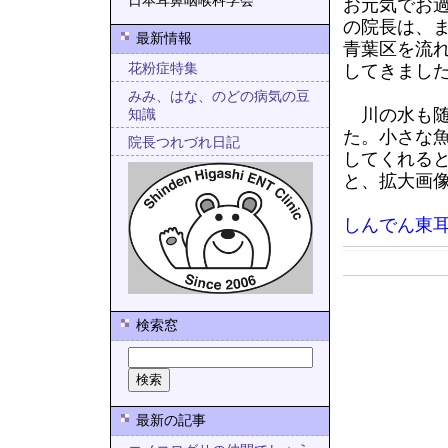
日本耳鼻咽喉科学会
お元気でお
の院長は、
最新情報
青葉区を流
花粉症特集
してきまし
みみ、はな、のどの病気の豆
川の水も随
知識
た。小さな
院長つれづれ日記
してくれる
と、拡大画
しんでん東
検索窓
最新の記事