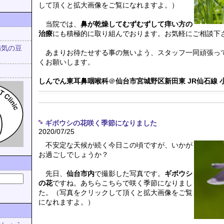
して頂くと拡大画像をご覧になれますよ。）
当院では、
鼻が乾燥してむずむずして痒い方の
治療
にも積極的に取り組んでおります。お気軽にご相談下
病気の豆
あまりお待たせする事の無いよう、スタッフ一同頑張っ
くお願いします。
しんでん東耳鼻咽喉科
＠
仙台市宮城野区新田東
JR仙石線
ギボウシの花咲く季節になりました
2020/07/25
不安定な天候が続く今日この頃ですが、いかが
お過ごしでしょうか？
先日、
仙台市内
で撮影した写真です。
ギボウシ
の花
ですね。あちらこちらで咲く季節になりまし
た。（写真をクリックして頂くと拡大画像をご覧
になれますよ。）