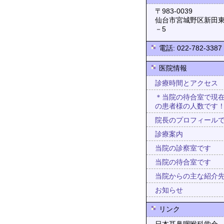
〒983-0
仙台市宮城野区新田東
－5
電話: 022-782-3387
医院情報
診療時間とアクセス
＊当院の待合室で現
の患者様の人数です
院長のプロフィール
診療案内
当院の診察室です
当院の待合室です
当院からの主な紹介
お知らせ
リンク