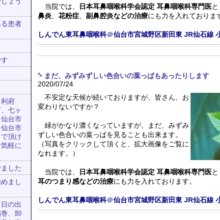
でしょう
当院では、
日本耳鼻咽喉科学会認定 耳鼻咽喉科専門医
と
鼻炎
、
花粉症
、
副鼻腔炎などの治療
にも力を入れておりま
れる患者
しんでん東耳鼻咽喉科
＠
仙台市宮城野区新田東
JR仙石線
です
まだ、みずみずしい色合いの葉っぱもあったりします
2020/07/24
不安定な天候が続いておりますが、皆さん、お
、利府
変わりないですか？
市、七ヶ
、仙台市
緑がかなり濃くなっていますが、まだ、みずみ
、仙台市
ずしい色合いの葉っぱを見ることも出来ます。
出で頂け
（写真をクリックして頂くと、拡大画像をご覧に
お気軽に
なれます。）
でました
当院では、
日本耳鼻咽喉科学会認定 耳鼻咽喉科専門医
と
耳のつまり感などの治療
にも力を入れております。
始めまし
しんでん東耳鼻咽喉科
＠
仙台市宮城野区新田東
JR仙石線
、日の出
鶴巻、卸