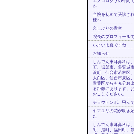
エノコログサの仲間
か
当院を初めて受診さ
様へ
久しぶりの青空
院長のプロフィール
いよいよ夏ですね
お知らせ
しんでん東耳鼻科は
町、塩釜市、多賀城
浜町、仙台市若林区
太白区、仙台市泉区
青葉区からも充分お
る距離にあります。
おこしください。
チョウトンボ、飛ん
ヤマユリの花が咲き
た
しんでん東耳鼻科は
町、扇町、福田町、