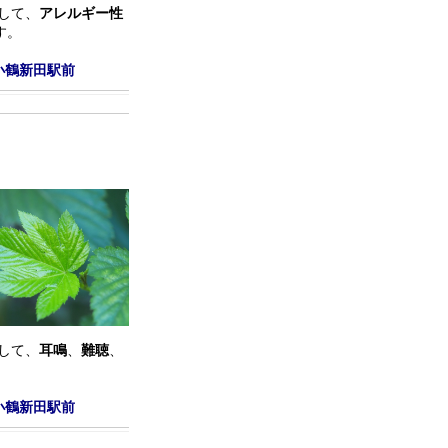
して、
アレルギー性
す。
小鶴新田駅前
して、
耳鳴
、
難聴
、
小鶴新田駅前