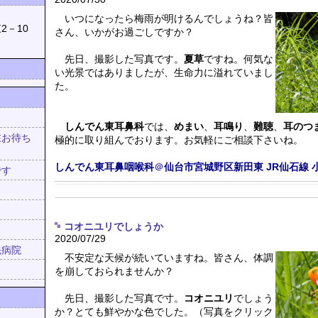
039
いつになったら梅雨が明けるんでしょうね？皆
2－10
さん、いかがお過ごしですか？
先日、撮影した写真です。
夏草
ですね。何気な
い光景ではありましたが、生命力に溢れていまし
た。
しんでん東耳鼻科
では、
めまい
、
耳鳴り
、
難聴
、
耳のつ
在お待ち
極的に取り組んでおります。お気軽にご相談下さいね。
！
しんでん東耳鼻咽喉科
＠
仙台市宮城野区新田東
JR仙石線
です
コオニユリでしょうか
2020/07/29
先病院
不安定な天候が続いていますね。皆さん、体調
を崩しておられませんか？
先日、撮影した写真で寸。
コオニユリ
でしょう
か？とても鮮やかな色でした。（写真をクリック