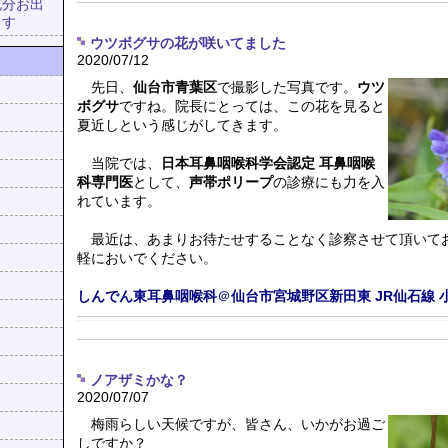
充分お出
ます
ウツボグサの花が咲いてました
2020/07/12
先日、
仙台市青葉区
で撮影した写真です。
ウツ
ボグサ
ですね。院長にとっては、この花を見ると
夏近しという感じがしてきます。
当院では、
日本耳鼻咽喉科学会認定 耳鼻咽喉
科専門医
として、
声帯ポリープ
の診療にも力を入
れています。
最近は、あまりお待たせすることなく診察させて頂いて
軽においでください。
しんでん東耳鼻咽喉科
＠
仙台市宮城野区新田東
JR仙石線
ノアザミかな？
2020/07/07
梅雨らしい天候ですが、皆さん、いかがお過ご
しですか？