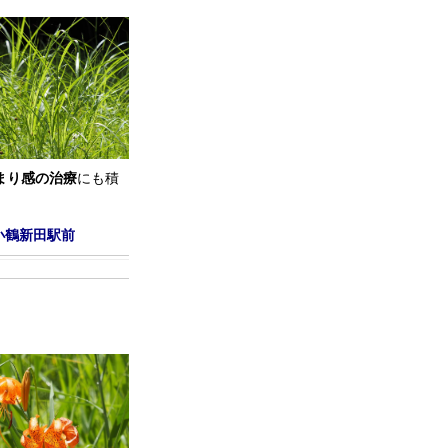
まり感の治療
にも積
小鶴新田駅前