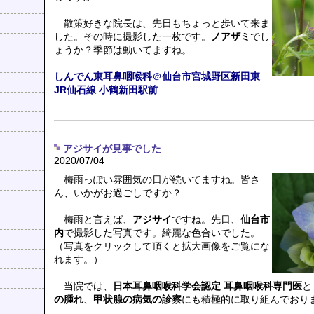
散策好きな院長は、先日もちょっと歩いて来ま
した。その時に撮影した一枚です。
ノアザミ
でし
ょうか？季節は動いてますね。
しんでん東耳鼻咽喉科
＠
仙台市宮城野区新田東
JR仙石線
小鶴新田駅前
アジサイが見事でした
2020/07/04
梅雨っぽい雰囲気の日が続いてますね。皆さ
ん、いかがお過ごしですか？
梅雨と言えば、
アジサイ
ですね。先日、
仙台市
内
で撮影した写真です。綺麗な色合いでした。
（写真をクリックして頂くと拡大画像をご覧にな
れます。）
当院では、
日本耳鼻咽喉科学会認定 耳鼻咽喉科専門医
と
の腫れ
、
甲状腺の病気の診察
にも積極的に取り組んでおり