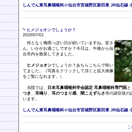
しんでん東耳鼻咽喉科
＠
仙台市宮城野区新田東
JR仙石線
ヒメジョオンでしょうか？
2020/07/01
何となく梅雨っぽい日が続いていますね。皆さ
ん、いかがお過ごしですか？今日は、午後から仙
台市内を散策してきました。
ヒメジョオン
でしょうか？あちらこちらで咲い
てました。（写真をクリックして頂くと拡大画像
をご覧になれます。）
当院では、
日本耳鼻咽喉科学会認定 耳鼻咽喉科専門医
と
つき
、
耳鳴り
、
耳のつまり感
、
聞こえずらさ
等の諸症状の
います。
しんでん東耳鼻咽喉科
＠
仙台市宮城野区新田東
JR仙石線
こ