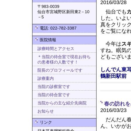
2016/03/28
〒983-0039
仙台でも
仙台市宮城野区新田東2－10
－5
した。いよ
真をクリッ
電話: 022-782-3387
をご覧にな
医院情報
今年は
ス
診療時間とアクセス
すね。眠気
どもござい
＊当院の待合室で現在お待ち
の患者様の人数です！
しんでん東
院長のプロフィールです
鶴新田駅前
診療案内
当院の診察室です
当院の待合室です
当院からの主な紹介先病院
春の訪れを
2016/03/23
お知らせ
だんだん春
リンク
ん、いかが