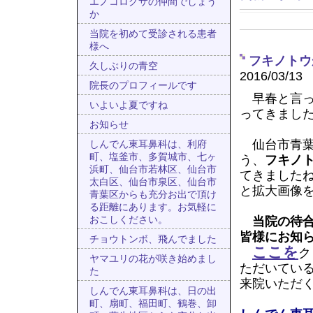
エノコログサの仲間でしょう
か
当院を初めて受診される患者
様へ
フキノトウ
久しぶりの青空
2016/03/13
院長のプロフィールです
早春と言っ
いよいよ夏ですね
ってきまし
お知らせ
仙台市青葉
しんでん東耳鼻科は、利府
町、塩釜市、多賀城市、七ヶ
う、
フキノ
浜町、仙台市若林区、仙台市
てきました
太白区、仙台市泉区、仙台市
と拡大画像
青葉区からも充分お出で頂け
る距離にあります。お気軽に
当院の待
おこしください。
皆様にお知
チョウトンボ、飛んでました
ここを
ク
ヤマユリの花が咲き始めまし
ただいてい
た
来院いただ
しんでん東耳鼻科は、日の出
町、扇町、福田町、鶴巻、卸