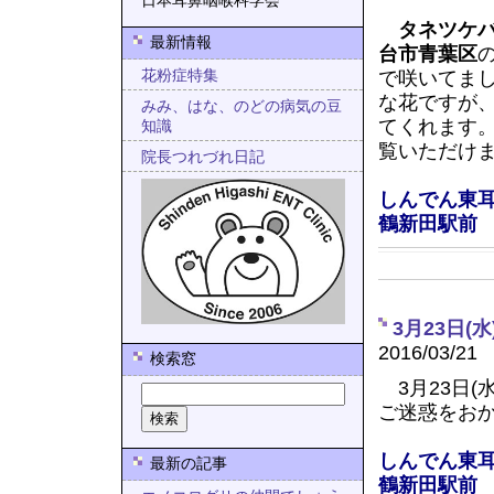
日本耳鼻咽喉科学会
タネツケ
最新情報
台市青葉区
花粉症特集
で咲いてま
な花ですが
みみ、はな、のどの病気の豆
てくれます
知識
覧いただけ
院長つれづれ日記
しんでん東
鶴新田駅前
3月23日
2016/03/21
検索窓
3月23日(
ご迷惑をお
しんでん東
最新の記事
鶴新田駅前