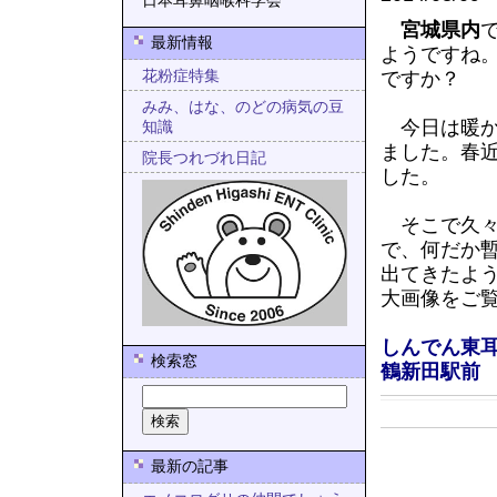
日本耳鼻咽喉科学会
宮城県内
最新情報
ようですね
花粉症特集
ですか？
みみ、はな、のどの病気の豆
今日は暖か
知識
ました。春
院長つれづれ日記
した。
そこで久々
で、何だか
出てきたよ
大画像をご
しんでん東
検索窓
鶴新田駅前
最新の記事