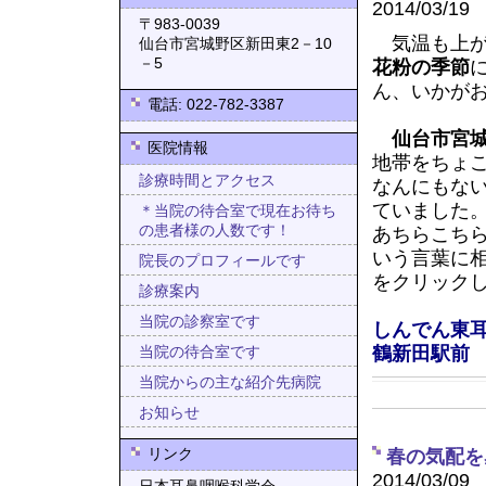
2014/03/19
〒983-0039
気温も上が
仙台市宮城野区新田東2－10
－5
花粉の季節
ん、いかが
電話: 022-782-3387
仙台市宮
医院情報
地帯をちょ
診療時間とアクセス
なんにもな
ていました
＊当院の待合室で現在お待ち
の患者様の人数です！
あちらこち
いう言葉に
院長のプロフィールです
をクリック
診療案内
当院の診察室です
しんでん東
鶴新田駅前
当院の待合室です
当院からの主な紹介先病院
お知らせ
リンク
春の気配を
2014/03/09