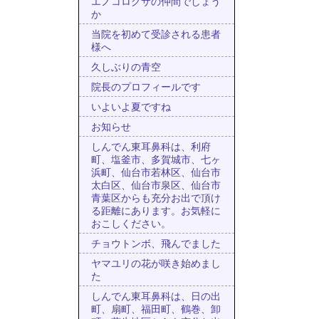
エノコログサの仲間でしょう
か
当院を初めて受診される患者
様へ
久しぶりの青空
院長のプロフィールです
いよいよ夏ですね
お知らせ
しんでん東耳鼻科は、利府
町、塩釜市、多賀城市、七ヶ
浜町、仙台市若林区、仙台市
太白区、仙台市泉区、仙台市
青葉区からも充分お出で頂け
る距離にあります。お気軽に
おこしください。
チョウトンボ、飛んでました
ヤマユリの花が咲き始めまし
た
しんでん東耳鼻科は、日の出
町、扇町、福田町、鶴巻、卸