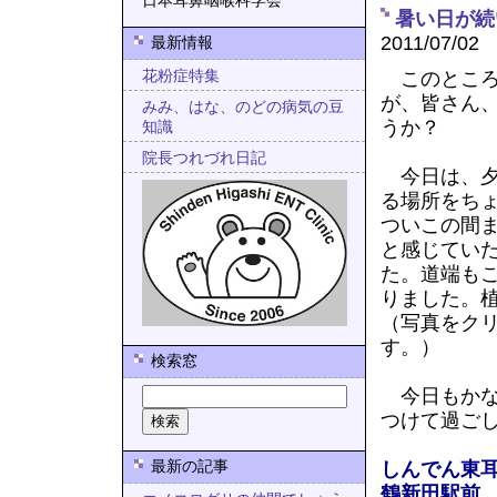
日本耳鼻咽喉科学会
暑い日が続
2011/07/02
最新情報
花粉症特集
このところ
が、皆さん
みみ、はな、のどの病気の豆
うか？
知識
院長つれづれ日記
今日は、夕
る場所をち
ついこの間
と感じてい
た。道端も
りました。
（写真をク
す。）
検索窓
今日もかな
つけて過ご
しんでん東
最新の記事
鶴新田駅前