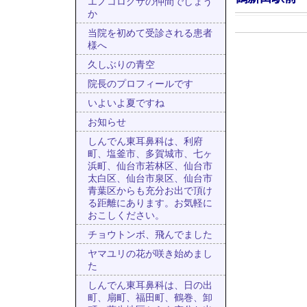
エノコログサの仲間でしょう
か
当院を初めて受診される患者
様へ
久しぶりの青空
院長のプロフィールです
いよいよ夏ですね
お知らせ
しんでん東耳鼻科は、利府
町、塩釜市、多賀城市、七ヶ
浜町、仙台市若林区、仙台市
太白区、仙台市泉区、仙台市
青葉区からも充分お出で頂け
る距離にあります。お気軽に
おこしください。
チョウトンボ、飛んでました
ヤマユリの花が咲き始めまし
た
しんでん東耳鼻科は、日の出
町、扇町、福田町、鶴巻、卸