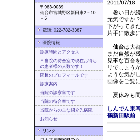
2011/07/18
〒983-0039
暑い日が続
仙台市宮城野区新田東2－10
－5
元気ですか
下がってき
電話: 022-782-3387
片手に散歩
医院情報
仙台
は大
診療時間とアクセス
まだ自然が
見事な百合
＊当院の待合室で現在お待ち
の患者様の人数です！
リでしょう
ような気が
院長のプロフィールです
画像をご覧
診療案内
当院の診察室です
夏休みも間
当院の待合室です
しんでん東
当院からの主な紹介先病院
鶴新田駅前
お知らせ
リンク