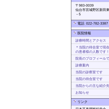
〒983-0
仙台市宮城野区新田東
－5
電話: 022-782-3387
医院情報
診療時間とアクセス
＊当院の待合室で現
の患者様の人数です
院長のプロフィール
診療案内
当院の診察室です
当院の待合室です
当院からの主な紹介
お知らせ
リンク