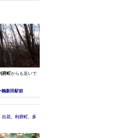
利府町
からも近いで
小鶴新田駅前
、出花、利府町、多