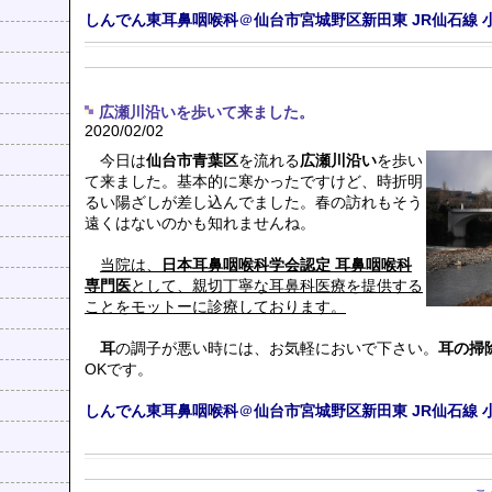
しんでん東耳鼻咽喉科
＠
仙台市宮城野区新田東
JR仙石線
広瀬川沿いを歩いて来ました。
2020/02/02
今日は
仙台市青葉区
を流れる
広瀬川沿い
を歩い
て来ました。基本的に寒かったですけど、時折明
るい陽ざしが差し込んでました。春の訪れもそう
遠くはないのかも知れませんね。
当院は、
日本耳鼻咽喉科学会認定 耳鼻咽喉科
専門医
として、親切丁寧な耳鼻科医療を提供する
ことをモットーに診療しております。
耳
の調子が悪い時には、お気軽においで下さい。
耳の掃
OKです。
しんでん東耳鼻咽喉科
＠
仙台市宮城野区新田東
JR仙石線