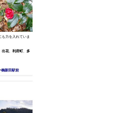
にも力を入れていま
、
出花
、
利府町
、
多
小鶴新田駅前