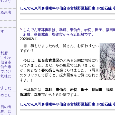
でしょう
しんでん東耳鼻咽喉科
＠
仙台市宮城野区新田東
JR仙石線
れる患者
しんでん東耳鼻科は、幸町、東仙台、岩切、田子、福田
です
府町、多賀城市、塩釜市からも近距離です。
2020/02/11
雪、積もりましたねえ。皆さん、お変わりない
ですか？
、利府
市、七ヶ
今日は、
仙台市青葉区
のとある公園に散策に行
、仙台市
ってきました。まだ、冬の風景ではありました
、仙台市
が、何となく
春の兆し
も感じられました。（写真
出で頂け
のクリックして頂くと、拡大画像をご覧になれま
お気軽に
すよ。）
でました
当耳鼻科は、
幸町
、
東仙台
、
岩切
、
田子
、
福田町
、
福室
賀城市
、
塩釜市
からも近距離ですよ。
始めまし
しんでん東耳鼻咽喉科
＠
仙台市宮城野区新田東
JR仙石線
、日の出
鶴巻、卸