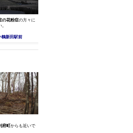
症の花粉症
の方々に
い。
小鶴新田駅前
利府町
からも近いで