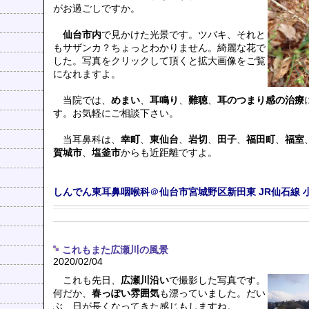
がお過ごしですか。
仙台市内
で見かけた光景です。ツバキ、それと
もサザンカ？ちょっとわかりません。綺麗な花で
した。写真をクリックして頂くと拡大画像をご覧
になれますよ。
当院では、
めまい
、
耳鳴り
、
難聴
、
耳のつまり感の治療
す。お気軽にご相談下さい。
当耳鼻科は、
幸町
、
東仙台
、
岩切
、
田子
、
福田町
、
福室
賀城市
、
塩釜市
からも近距離ですよ。
しんでん東耳鼻咽喉科
＠
仙台市宮城野区新田東
JR仙石線
これもまた広瀬川の風景
2020/02/04
これも先日、
広瀬川沿い
で撮影した写真です。
何だか、
春っぽい雰囲気
も漂っていました。だい
ぶ、日が長くなってきた感じもしますね。