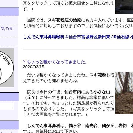
真をクリックして頂くと拡大画像をご覧になれま
す。）
当院では、
スギ花粉症の治療
にも力を入れています。
重
も積極的に対応しておりますので、お気軽においでくださ
病気の豆
しんでん東耳鼻咽喉科
＠
仙台市宮城野区新田東
JR仙石線
ちょっと暖かくなってきました。
2020/02/15
だいぶ暖かくなってきましたね。
スギ花粉
も増
えてきたのかも知れませんね。
院長は今日の午後、
仙台市内
にある
小さな山
（丘？）
に登ってきました。標高は非常に低いで
す。それでも、ちょっとした満足感が得られたり
もするのでありました。（写真をクリックして頂
くと拡大画像をご覧になれます。）
しんでん東耳鼻科
は、
鶴ヶ谷
、
南光台
、
鶴が丘
、
岩切
、
すよ。お気軽にお出で下さい。