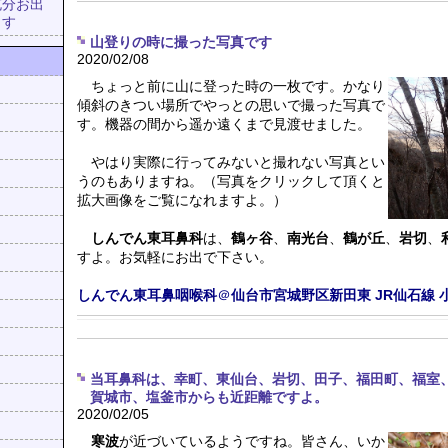
充分お出
ます
山登りの時に撮った写真です
2020/02/08
ちょっと前に山に登った時の一枚です。かなり
傾斜のきつい場所でやっとの思いで撮った写真で
す。機器の間から遥か遠くまで見渡せました。
やはり実際に行ってみないと撮れない写真とい
うのもありますね。（写真をクリックして頂くと
拡大画像をご覧になれますよ。）
しんでん東耳鼻科
は、
鶴ヶ谷
、
南光台
、
鶴が丘
、
岩切
、
すよ。お気軽にお出で下さい。
しんでん東耳鼻咽喉科
＠
仙台市宮城野区新田東
JR仙石線
当耳鼻科は、幸町、東仙台、岩切、田子、福田町、福室
賀城市、塩釜市からも近距離ですよ。
2020/02/05
寒波
が近づいているようですね。皆さん、いか