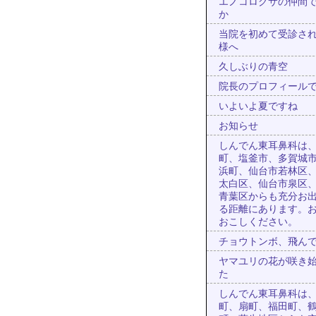
エノコログサの仲間
か
当院を初めて受診さ
様へ
久しぶりの青空
院長のプロフィール
いよいよ夏ですね
お知らせ
しんでん東耳鼻科は
町、塩釜市、多賀城
浜町、仙台市若林区
太白区、仙台市泉区
青葉区からも充分お
る距離にあります。
おこしください。
チョウトンボ、飛ん
ヤマユリの花が咲き
た
しんでん東耳鼻科は
町、扇町、福田町、