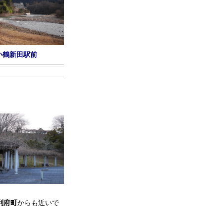
小鶴新田駅前
利府町
からも近いで