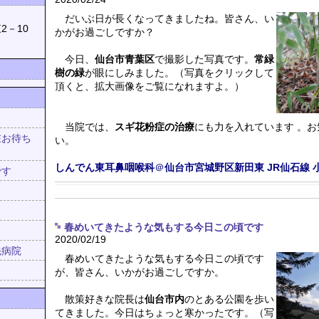
039
だいぶ日が長くなってきましたね。皆さん、い
2－10
かがお過ごしですか？
今日、
仙台市青葉区
で撮影した写真です。
常緑
樹の緑
が眼にしみました。（写真をクリックして
頂くと、拡大画像をご覧になれますよ。）
当院では、
スギ花粉症の治療
にも力を入れています 。
在お待ち
い。
！
しんでん東耳鼻咽喉科
＠
仙台市宮城野区新田東
JR仙石線
です
春めいてきたような気もする今日この頃です
2020/02/19
先病院
春めいてきたような気もする今日この頃です
が、皆さん、いかがお過ごしですか。
散策好きな院長は
仙台市内
のとある公園を歩い
てきました。今日はちょっと寒かったです。（写