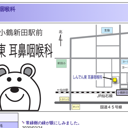
咽喉科
常緑樹の緑が眼にしみました。
科
2020/02/24