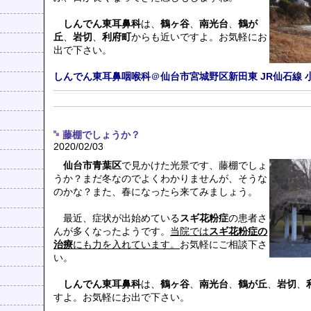
しんでん東耳鼻科
は、
鶴ヶ谷
、
南光台
、
鶴が
丘
、
岩切
、
利府町
からも近いですよ。お気軽にお
出で下さい。
しんでん東耳鼻咽喉科
＠
仙台市宮城野区新田東
JR仙石線
藤棚でしょうか？
2020/02/03
仙台市青葉区
で見かけた光景です、藤棚でしょ
うか？まだ冬なのでよくわかりませんが、そうな
のかな？また、春になったら来てみましょう。
最近、症状が出始めている
スギ花粉症
の患者さ
んが多くなったようです。
当院では
スギ花粉症の
治療
にも力を入れています。
お気軽にご相談下さ
い。
しんでん東耳鼻科
は、
鶴ヶ谷
、
南光台
、
鶴が丘
、
岩切
、
すよ。お気軽にお出で下さい。