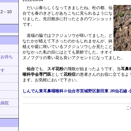
039
だいぶ春らしくなってきましたね。杜の都、仙
2－10
台でも春のきざしがあちこちに見られるようにな
りました。先日散歩に行ったときのワンショット
です。
道端の脇ではフクジュソウが咲いてました。ど
なたかが植えて下さったのかもしれませんが、鉢
植えや庭に咲いているフクジュソウしか見たこと
がなかった私の目にはとても新鮮でした。オオイ
在お待ち
ヌノフグリの青い花も良いアクセントになってました。
！
仙台
でも、
スギ花粉
の飛散が始まったようです。当
耳鼻
です
喉科学会専門医
として
花粉症
の患者さんのお役に立てるよ
ます。お気軽においで下さい。
しんでん東耳鼻咽喉科
＠
仙台市宮城野区新田東
JR仙石線
先病院
こ