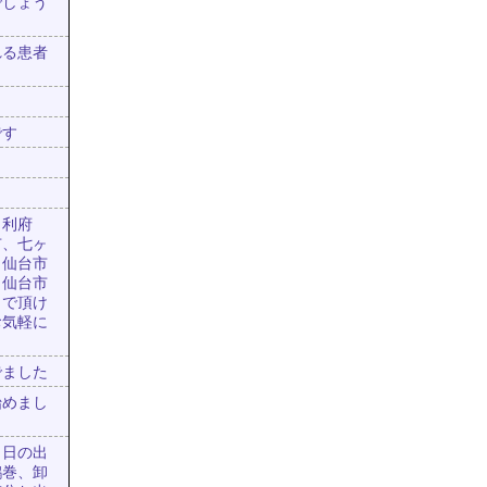
でしょう
れる患者
です
、利府
市、七ヶ
、仙台市
、仙台市
出で頂け
お気軽に
でました
始めまし
、日の出
鶴巻、卸