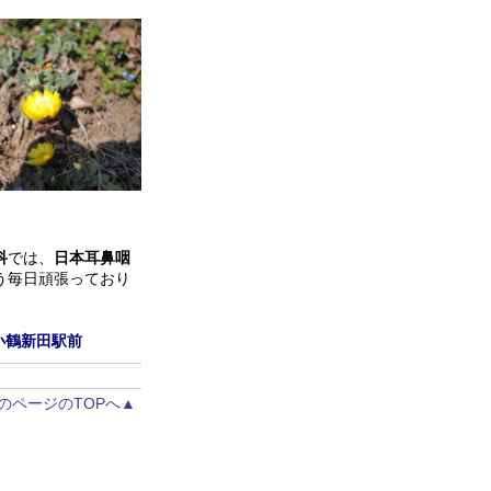
科
では、
日本耳鼻咽
う毎日頑張っており
小鶴新田駅前
のページのTOPへ▲