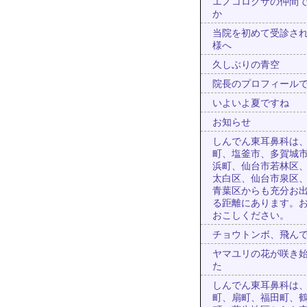
エノコログサの仲間
か
当院を初めて受診さ
様へ
久しぶりの青空
院長のプロフィール
いよいよ夏ですね
お知らせ
しんでん東耳鼻科は
町、塩釜市、多賀城
浜町、仙台市若林区
太白区、仙台市泉区
青葉区からも充分お
る距離にあります。
おこしください。
チョウトンボ、飛ん
ヤマユリの花が咲き
た
しんでん東耳鼻科は
町、扇町、福田町、