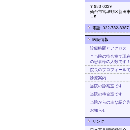
〒983-0
仙台市宮城野区新田東
－5
電話: 022-782-3387
医院情報
診療時間とアクセス
＊当院の待合室で現
の患者様の人数です
院長のプロフィール
診療案内
当院の診察室です
当院の待合室です
当院からの主な紹介
お知らせ
リンク