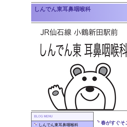
しんでん東耳鼻咽喉科
春がすぐそ
しんでん東耳鼻咽喉科