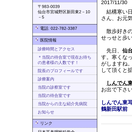
2017/11/30
〒983-0039
結構寒い日
仙台市宮城野区新田東2－10
－5
さん、お元
電話: 022-782-3387
散歩好きの
せっせと歩
医院情報
診療時間とアクセス
先日、
仙
す。寒くな
＊当院の待合室で現在お待ち
の患者様の人数です！
がしますね
して頂くと
院長のプロフィールです
診療案内
しんでん
当院の診察室です
お出で下さ
当院の待合室です
しんでん東
当院からの主な紹介先病院
鶴新田駅前
お知らせ
リンク