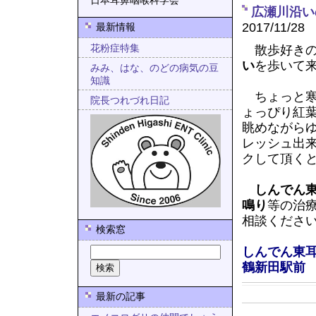
日本耳鼻咽喉科学会
広瀬川沿い
2017/11/28
最新情報
花粉症特集
散歩好きの
い
を歩いて
みみ、はな、のどの病気の豆
知識
ちょっと寒
院長つれづれ日記
ょっぴり紅
眺めながら
レッシュ出
クして頂く
しんでん
鳴り
等の治
相談くださ
検索窓
しんでん東
鶴新田駅前
最新の記事