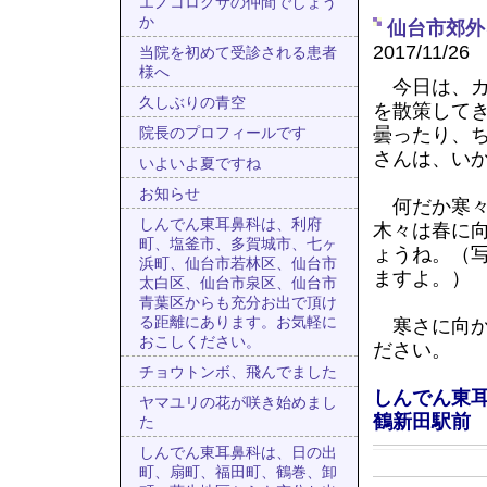
エノコログサの仲間でしょう
か
仙台市郊外
2017/11/26
当院を初めて受診される患者
様へ
今日は、カ
久しぶりの青空
を散策して
曇ったり、
院長のプロフィールです
さんは、い
いよいよ夏ですね
お知らせ
何だか寒々
しんでん東耳鼻科は、利府
木々は春に
町、塩釜市、多賀城市、七ヶ
ょうね。（
浜町、仙台市若林区、仙台市
ますよ。）
太白区、仙台市泉区、仙台市
青葉区からも充分お出で頂け
る距離にあります。お気軽に
寒さに向か
おこしください。
ださい。
チョウトンボ、飛んでました
しんでん東
ヤマユリの花が咲き始めまし
鶴新田駅前
た
しんでん東耳鼻科は、日の出
町、扇町、福田町、鶴巻、卸