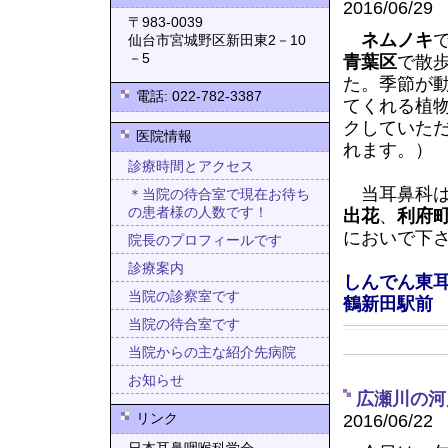
2016/06/29
〒983-0039
ネムノキ
仙台市宮城野区新田東2－10
－5
青葉区
で散
た。季節が
電話: 022-782-3387
てくれる植
クしていた
医院情報
れます。）
診療時間とアクセス
当耳鼻科は
＊当院の待合室で現在お待ち
の患者様の人数です！
出花
、
利府
においで下
院長のプロフィールです
診療案内
しんでん東
当院の診察室です
鶴新田駅前
当院の待合室です
当院からの主な紹介先病院
お知らせ
広瀬川の河
リンク
2016/06/22