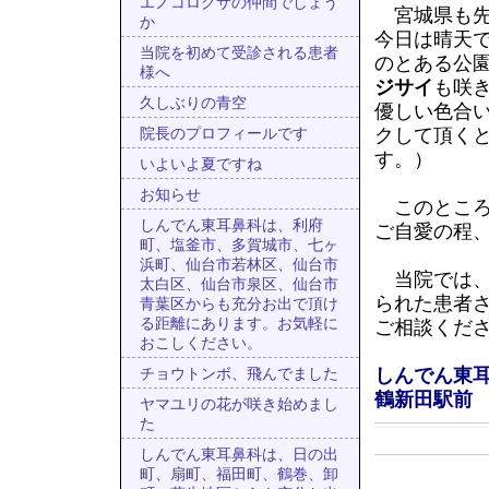
エノコログサの仲間でしょう
宮城県も先
か
今日は晴天
当院を初めて受診される患者
のとある公
様へ
ジサイ
も咲
久しぶりの青空
優しい色合
クして頂く
院長のプロフィールです
す。）
いよいよ夏ですね
お知らせ
このところ
しんでん東耳鼻科は、利府
ご自愛の程
町、塩釜市、多賀城市、七ヶ
浜町、仙台市若林区、仙台市
当院では
太白区、仙台市泉区、仙台市
られた患者
青葉区からも充分お出で頂け
る距離にあります。お気軽に
ご相談くだ
おこしください。
しんでん東
チョウトンボ、飛んでました
鶴新田駅前
ヤマユリの花が咲き始めまし
た
しんでん東耳鼻科は、日の出
町、扇町、福田町、鶴巻、卸