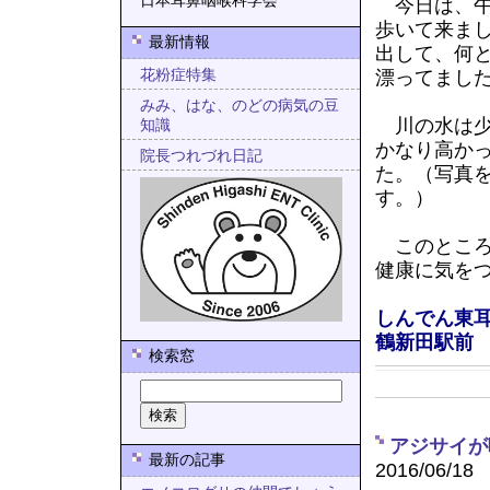
日本耳鼻咽喉科学会
今日は、午
歩いて来ま
最新情報
出して、何
花粉症特集
漂ってまし
みみ、はな、のどの病気の豆
川の水は少
知識
かなり高か
院長つれづれ日記
た。（写真
す。）
このところ
健康に気を
しんでん東
鶴新田駅前
検索窓
アジサイが
最新の記事
2016/06/18