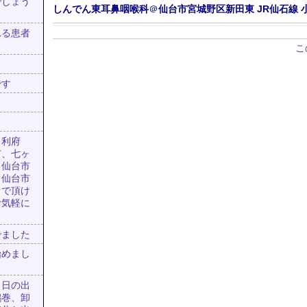
でしょう
しんでん東耳鼻咽喉科
＠
仙台市宮城野区新田東
JR仙石線
れる患者
こ
です
、利府
市、七ヶ
、仙台市
、仙台市
出で頂け
お気軽に
でました
始めまし
、日の出
鶴巻、卸