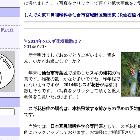
に浸れました。（写真をクリックして頂くと拡大画像をご
しんでん東耳鼻咽喉科
＠
仙台市宮城野区新田東
JR仙石線
病気の豆
2014年のスギ花粉飛散は？
2014/01/07
新年明けましておめでとうございます。皆さ
ん、いかがお過ごしですか？
年末に
仙台市青葉区
で撮影した
スギの雄花
の写
真です。雄花の数、かなり多いですね。昨年程で
はないようですが、
2014年
も
スギ花粉
が結構飛
散しそうです。（写真をクリックして頂くと拡大
画像をご覧いただけます。）
スギ花粉症の場合は、本格飛散する前からの早めの予防
です。
当院では、
日本耳鼻咽喉科学会専門医
として、スギ花粉
的にバックアップしております。お気軽にご相談下さい。