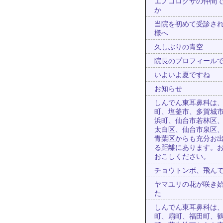
エノコログサの仲間
か
当院を初めて受診さ
様へ
久しぶりの青空
院長のプロフィール
いよいよ夏ですね
お知らせ
しんでん東耳鼻科は
町、塩釜市、多賀城
浜町、仙台市若林区
太白区、仙台市泉区
青葉区からも充分お
る距離にあります。
おこしください。
チョウトンボ、飛ん
ヤマユリの花が咲き
た
しんでん東耳鼻科は
町、扇町、福田町、