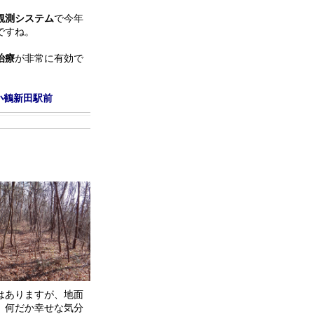
観測システム
で今年
ですね。
治療
が非常に有効で
小鶴新田駅前
はありますが、地面
。何だか幸せな気分