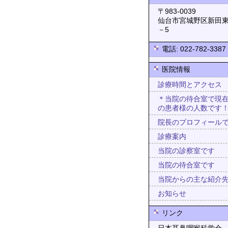
〒983-0
仙台市宮城野区新田東
－5
電話: 022-782-3387
医院情報
診療時間とアクセス
＊当院の待合室で現
の患者様の人数です
院長のプロフィール
診療案内
当院の診察室です
当院の待合室です
当院からの主な紹介
お知らせ
リンク