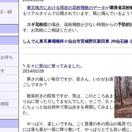
039
東北地方における現在の花粉飛散のデータ
が
環境省花粉
2－10
もリアルタイムで公開されています。既に飛んでいるよう
スギ花粉症
の場合、花粉飛散が少ない時期からの
予防的
す。お気軽にご相談ください。
しんでん東耳鼻咽喉科
＠
仙台市宮城野区新田東
JR仙石線
在お待ち
！
久々に里山に登ってみました。
です
2014/01/28
寒さの厳しい毎日ですが、皆さん、いかがお過
ごしですか？
散策好きの院長ですが、実は、このところあま
り山に登ったりしてませんでした。そこで、久々
先病院
にちょっと仙台郊外で里山歩きを再開してみまし
た。
やっぱり、楽しいですね。ごく普通の冬の里山の風景で
には落ち葉が一面に降り敷いて、やっぱりとても良い感じ