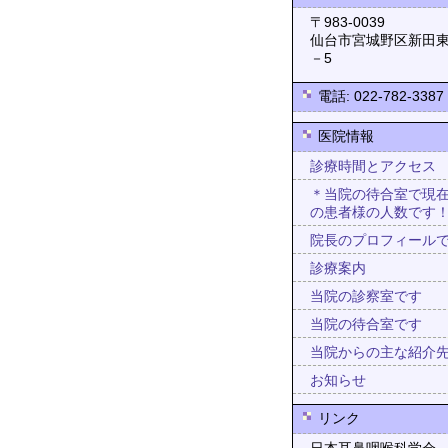
〒983-0
仙台市宮城野区新田東
－5
電話: 022-782-3387
医院情報
診療時間とアクセス
＊当院の待合室で現
の患者様の人数です
院長のプロフィール
診療案内
当院の診察室です
当院の待合室です
当院からの主な紹介
お知らせ
リンク