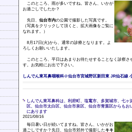
このところ、雨が多いですね。皆さん、いかが
お過ごしでしたか？
先日、
仙台市内
の公園で撮影した写真です。
（写真をクリックして頂くと、拡大画像をご覧に
なれます。）
8月17日(火)から、通常の診療となります。よ
ろしくお願いいたします。
このところ、平日はあまりお待たせすることなく診察さ
す。お気軽にお出で下さい。
しんでん東耳鼻咽喉科
＠
仙台市宮城野区新田東
JR仙石線
しんでん東耳鼻科は、利府町、塩竃市、多賀城市、七ヶ
区、仙台市太白区、仙台市泉区、仙台市青葉区からもお
にあります
2021/08/16
毎日暑い日が続いてますね。皆さん、いかがお
過ごしですか？先日、仙台市郊外で撮影した
キキ