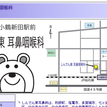
咽喉科
しんでん東耳鼻科は、利府町、塩竃市、多賀城市、七ヶ
科