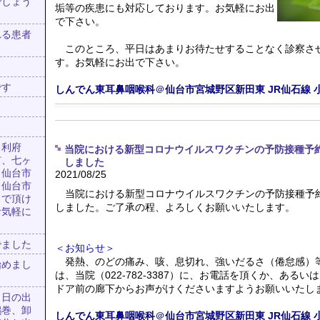
でしょう
垢等の疾患にも対応しております。お気軽にお出
で下さい。
れる患者
このところ、平日はあまりお待たせすることなく診察さ
す。お気軽にお出で下さい。
です
しんでん東耳鼻咽喉科
＠
仙台市宮城野区新田東
JR仙石線
、利府
当院における新型コロナウイルスワクチンの予防接種予
市、七ヶ
しました
、仙台市
2021/08/25
、仙台市
当院における新型コロナウイルスワクチンの予防接種予
出で頂け
しました。ご了承の程、よろしくお願いいたします。
お気軽に
でました
＜お知らせ＞
発熱、のどの痛み、咳、息切れ、強いだるさ（倦怠感）
始めまし
は、当院（022-782-3387）に、お電話を頂くか、あるい
ドア前の廊下からお声がけくださいますようお願いいたし
、日の出
鶴巻、卸
しんでん東耳鼻咽喉科
＠
仙台市宮城野区新田東
JR仙石線