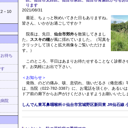
区、仙台市太白区、仙台市泉区、仙台市青葉区からもお
ります
039
2021/08/31
2－10
最近、ちょっと秋めいてきた日もありますね。
皆さん、いかがお過ごしですか？
院長は、先日、
仙台市郊外
を散策してきまし
た。
ススキの穂
が風に揺れていました。（写真を
クリックして頂くと拡大画像をご覧いただけま
す。）
在お待ち
！
このところ、平日はあまりお待たせすることなく診察さ
す。お気軽にお出で下さい。
です
＜お知らせ＞
発熱、のどの痛み、咳、息切れ、強いだるさ（倦怠感）
は、当院（022-782-3387）に、お電話を頂くか、あるい
ドア前の廊下からお声がけくださいますようお願いいたし
先病院
しんでん東耳鼻咽喉科
＠
仙台市宮城野区新田東
JR仙石線