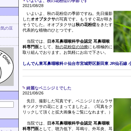
いよいよ、秋の花粉症の季節です
2021/08/28
いよいよ、秋の花粉症の季節ですね。先日撮影
した
オオブタクサ
の写真です。もうすぐ花が咲き
そうでした。オオブタクサは
秋の花粉症
をきたす
病気の豆
代表的な植物のひとつです。
当院では、
日本耳鼻咽喉科学会認定 耳鼻咽喉
科専門医
として、
秋の花粉症の治療
にも積極的に
取り組んでおります。お気軽にお出で下さい。
しんでん東耳鼻咽喉科
＠
仙台市宮城野区新田東
JR仙石線
綺麗なベニシジミでした
2021/08/26
先日、撮影した写真です。ベニシジミがムラサ
キツメクサの花にとまってましたよ。（写真をク
リックして頂くと拡大画像をご覧になれます。）
当院では、
日本耳鼻咽喉科学会認定 耳鼻咽喉
科専門医
として、聴力低下、耳鳴り、外耳炎、耳