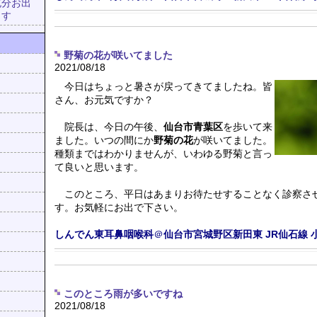
充分お出
ます
野菊の花が咲いてました
2021/08/18
今日はちょっと暑さが戻ってきてましたね。皆
さん、お元気ですか？
院長は、今日の午後、
仙台市青葉区
を歩いて来
ました。いつの間にか
野菊の花
が咲いてました。
種類まではわかりませんが、いわゆる野菊と言っ
て良いと思います。
このところ、平日はあまりお待たせすることなく診察さ
す。お気軽にお出で下さい。
しんでん東耳鼻咽喉科
＠
仙台市宮城野区新田東
JR仙石線
このところ雨が多いですね
2021/08/18