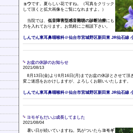
ョウ
です。夏らしい花ですね。（写真をクリック
して頂くと拡大画像をご覧になれますよ。）
当院では、
低音障害型感音難聴の診断治療
にも
力を入れております。お気軽にご相談下さい。
しんでん東耳鼻咽喉科
＠
仙台市宮城野区新田東
JR仙石線
お盆の休診のお知らせ
2021/08/13
8月13日(金)より8月16日(月)までお盆の休診とさせて
変ご迷惑をおかけしますが、よろしくお願いいたします。
しんでん東耳鼻咽喉科
＠
仙台市宮城野区新田東
JR仙石線
ヨモギもだいぶ成長してました
2021/08/04
暑い日が続いていますね。気がついたら
ヨモギ