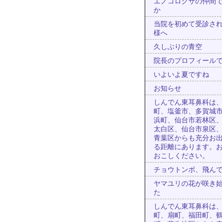
エノコログサの仲間
か
当院を初めて受診さ
様へ
久しぶりの青空
院長のプロフィール
いよいよ夏ですね
お知らせ
しんでん東耳鼻科は
町、塩釜市、多賀城
浜町、仙台市若林区
太白区、仙台市泉区
青葉区からも充分お
る距離にあります。
おこしください。
チョウトンボ、飛ん
ヤマユリの花が咲き
た
しんでん東耳鼻科は
町、扇町、福田町、