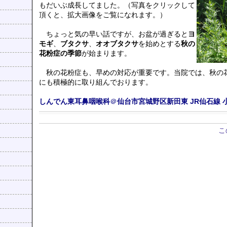
もだいぶ成長してました。（写真をクリックして
頂くと、拡大画像をご覧になれます。）
ちょっと気の早い話ですが、お盆が過ぎると
ヨ
モギ
、
ブタクサ
、
オオブタクサ
を始めとする
秋の
花粉症の季節
が始まります。
秋の花粉症も、早めの対応が重要です。当院では、秋の
にも積極的に取り組んでおります。
しんでん東耳鼻咽喉科
＠
仙台市宮城野区新田東
JR仙石線
こ