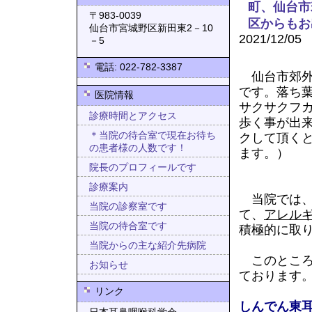
町、仙台市
〒983-0039
区からもお
仙台市宮城野区新田東2－10
2021/12/05
－5
電話: 022-782-3387
仙台市郊外
です。落ち
医院情報
サクサクフ
診療時間とアクセス
歩く事が出
＊当院の待合室で現在お待ち
クして頂く
の患者様の人数です！
ます。）
院長のプロフィールです
診療案内
当院では
当院の診察室です
て、
アレル
当院の待合室です
積極的に取
当院からの主な紹介先病院
このところ
お知らせ
ております
リンク
しんでん東