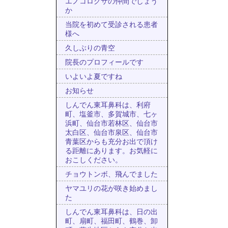
エノコログサの仲間でしょう
か
当院を初めて受診される患者
様へ
久しぶりの青空
院長のプロフィールです
いよいよ夏ですね
お知らせ
しんでん東耳鼻科は、利府
町、塩釜市、多賀城市、七ヶ
浜町、仙台市若林区、仙台市
太白区、仙台市泉区、仙台市
青葉区からも充分お出で頂け
る距離にあります。お気軽に
おこしください。
チョウトンボ、飛んでました
ヤマユリの花が咲き始めまし
た
しんでん東耳鼻科は、日の出
町、扇町、福田町、鶴巻、卸