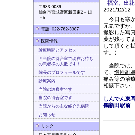
福室、出花
〒983-0039
2021/12/12
仙台市宮城野区新田東2－10
－5
今日も寒か
元気ですか
電話: 022-782-3387
撮影した写
葉が残って
医院情報
して頂くと
診療時間とアクセス
す。）
＊当院の待合室で現在お待ち
の患者様の人数です！
当院では
て、
慢性副
院長のプロフィールです
痛み
等の治
診療案内
相談下さい
当院の診察室です
当院の待合室です
しんでん東
鶴新田駅前
当院からの主な紹介先病院
お知らせ
リンク