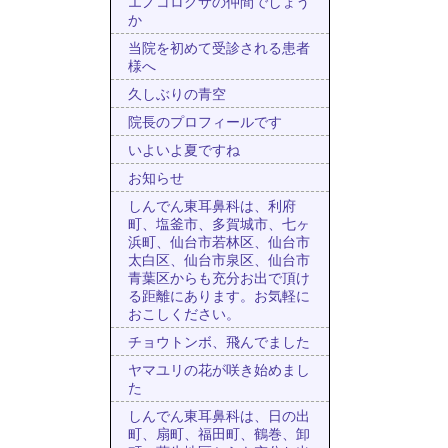
エノコログサの仲間でしょう
か
当院を初めて受診される患者
様へ
久しぶりの青空
院長のプロフィールです
いよいよ夏ですね
お知らせ
しんでん東耳鼻科は、利府
町、塩釜市、多賀城市、七ヶ
浜町、仙台市若林区、仙台市
太白区、仙台市泉区、仙台市
青葉区からも充分お出で頂け
る距離にあります。お気軽に
おこしください。
チョウトンボ、飛んでました
ヤマユリの花が咲き始めまし
た
しんでん東耳鼻科は、日の出
町、扇町、福田町、鶴巻、卸